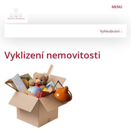
MENU
Vyhledávání ↓
Typ nabídky
Vyklizení nemovitosti
Typ nemovitosti
Lokalita
Maximální cena
Kč