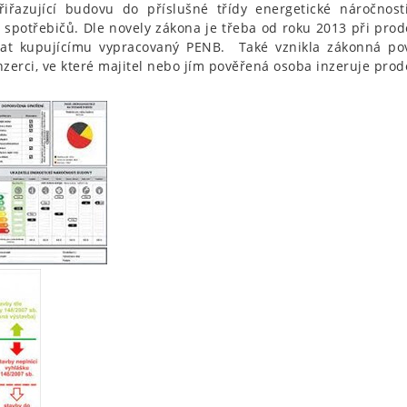
iřazující budovu do příslušné třídy energetické náročnost
u spotřebičů. Dle novely zákona je třeba od roku 2013 při pr
dat kupujícímu vypracovaný PENB. Také vznikla zákonná povi
 inzerci, ve které majitel nebo jím pověřená osoba inzeruje pro