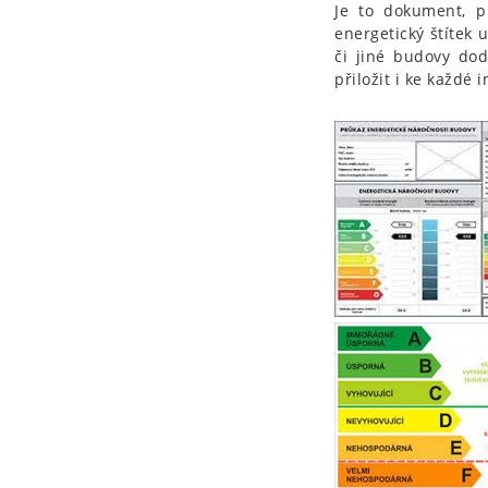
Je to dokument, př
energetický štítek 
či jiné budovy do
přiložit i ke každé