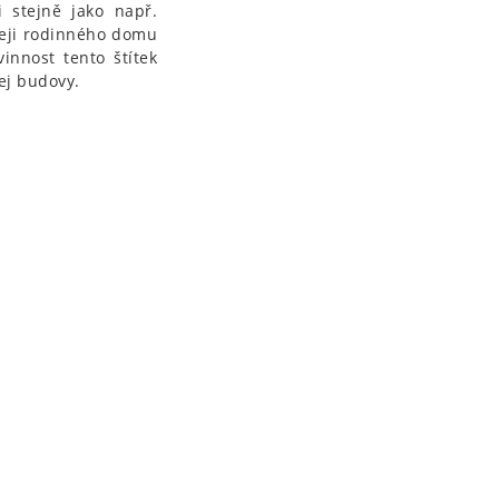
i stejně jako např.
odeji rodinného domu
nnost tento štítek
dej budovy.