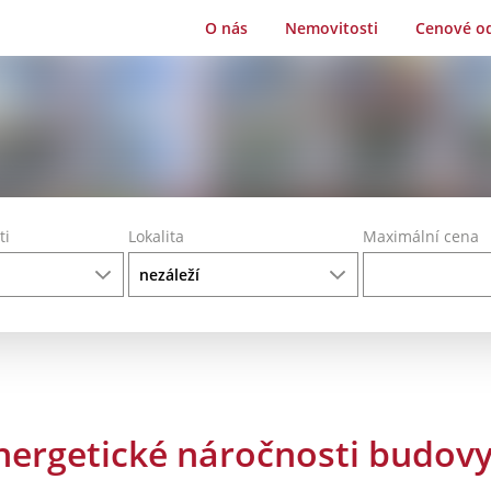
O nás
Nemovitosti
Cenové o
ti
Lokalita
Maximální cena
nergetické náročnosti budov