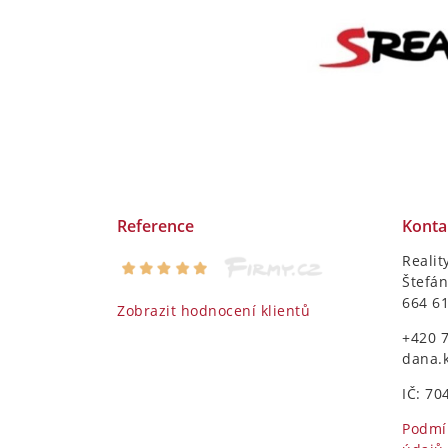
Reference
Konta
Realit
Štefán
664 6
Zobrazit hodnocení klientů
+420 
dana.
IČ: 70
Podmí