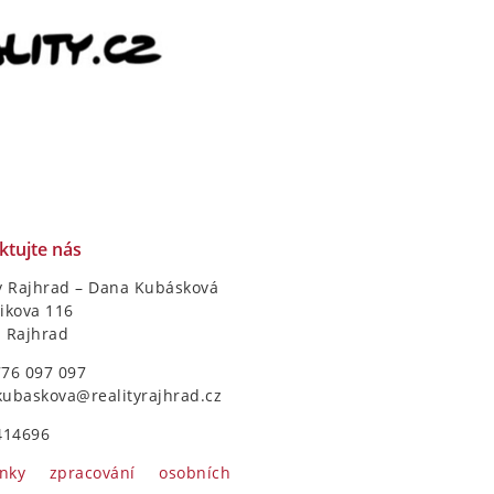
ktujte nás
y Rajhrad – Dana Kubásková
ikova 116
1 Rajhrad
776 097 097
kubaskova@realityrajhrad.cz
414696
nky zpracování osobních