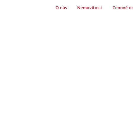
O nás
Nemovitosti
Cenové o