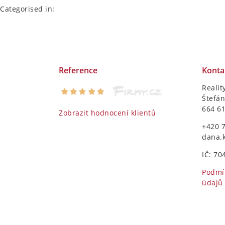
Categorised in:
Reference
Konta
Realit
Štefán
664 6
Zobrazit hodnocení klientů
+420 
dana.
IČ: 70
Podmí
údajů