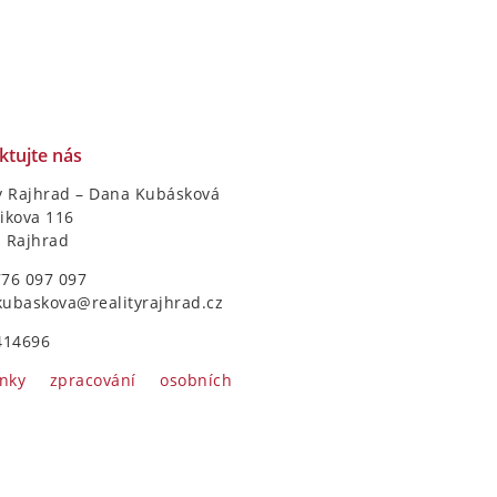
ktujte nás
y Rajhrad – Dana Kubásková
ikova 116
1 Rajhrad
776 097 097
kubaskova@realityrajhrad.cz
414696
nky zpracování osobních