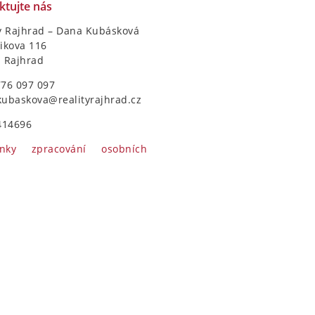
ktujte nás
y Rajhrad – Dana Kubásková
ikova 116
1 Rajhrad
776 097 097
kubaskova@realityrajhrad.cz
414696
nky zpracování osobních