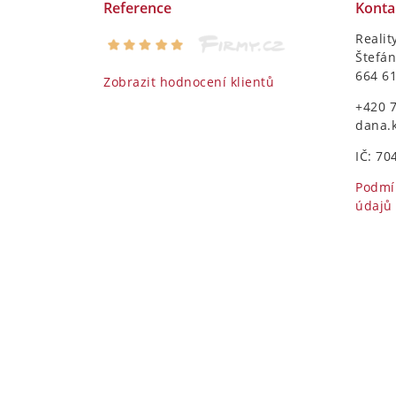
Reference
Konta
Realit
Štefán
664 6
Zobrazit hodnocení klientů
+420 
dana.
IČ: 70
Podmí
údajů