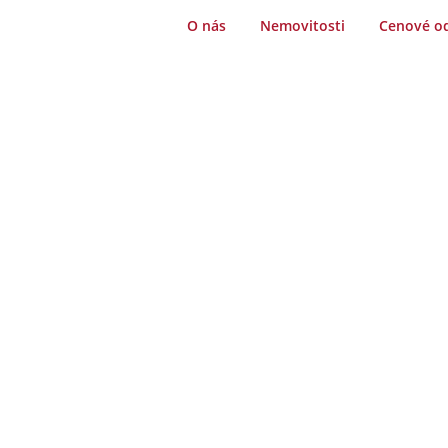
O nás
Nemovitosti
Cenové o