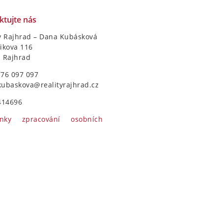
ktujte nás
y Rajhrad – Dana Kubásková
ikova 116
1 Rajhrad
776 097 097
kubaskova@realityrajhrad.cz
414696
nky zpracování osobních