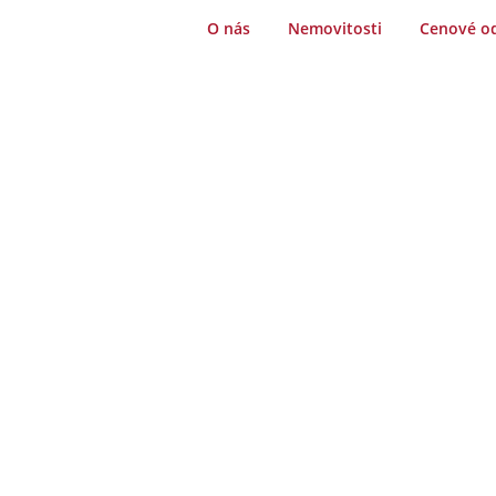
O nás
Nemovitosti
Cenové o