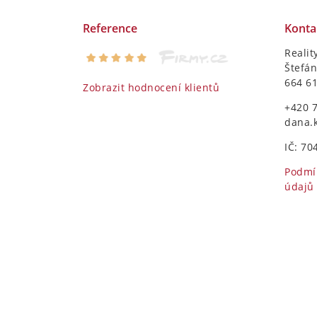
Reference
Konta
Realit
Štefán
664 6
Zobrazit hodnocení klientů
+420 
dana.
IČ: 70
Podmí
údajů