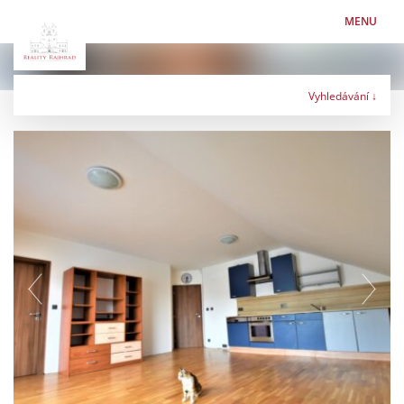
MENU
Vyhledávání ↓
Typ nabídky
Typ nemovitosti
Lokalita
Maximální cena
Kč