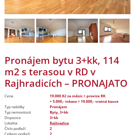
Pronájem bytu 3+kk, 114
m2 s terasou v RD v
Rajhradicích – PRONAJATO
Cena
19.000 Kč
za měsíc + provize RK
+ 5.000,- inkaso + 19.000,- vratná kauce
Typ nabídky
Pronájem
Typ nemovitosti
Byty, 3+kk
Dispozice
3+kk
Lokalita
Rajhradice
Číslo podlaží
2
Celkem podlaží
2