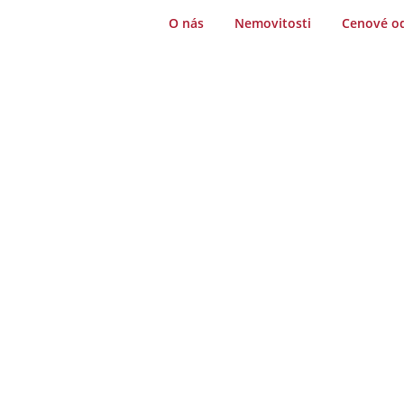
O nás
Nemovitosti
Cenové o