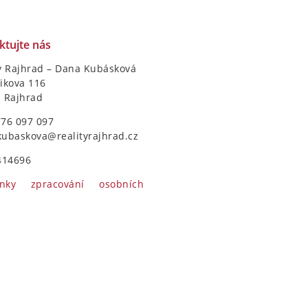
ktujte nás
y Rajhrad – Dana Kubásková
ikova 116
1 Rajhrad
776 097 097
kubaskova@realityrajhrad.cz
414696
nky zpracování osobních