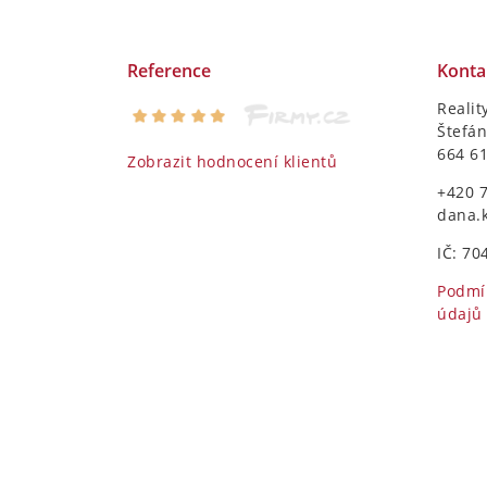
Reference
Konta
Realit
Štefán
664 6
Zobrazit hodnocení klientů
+420 
dana.
IČ: 70
Podmí
údajů