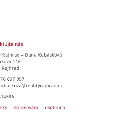
ktujte nás
y Rajhrad – Dana Kubásková
ikova 116
1 Rajhrad
776 097 097
kubaskova@realityrajhrad.cz
414696
nky zpracování osobních