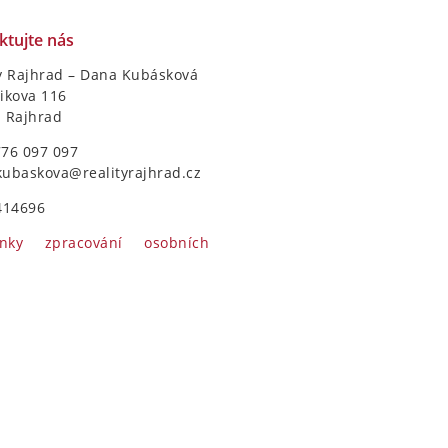
ktujte nás
y Rajhrad – Dana Kubásková
ikova 116
1 Rajhrad
776 097 097
kubaskova@realityrajhrad.cz
414696
nky zpracování osobních