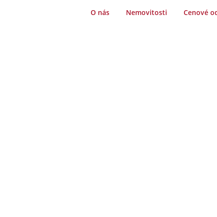
O nás
Nemovitosti
Cenové o