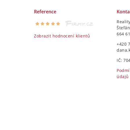
Reference
Konta
Realit
Štefán
664 6
Zobrazit hodnocení klientů
+420 
dana.
IČ: 70
Podmí
údajů