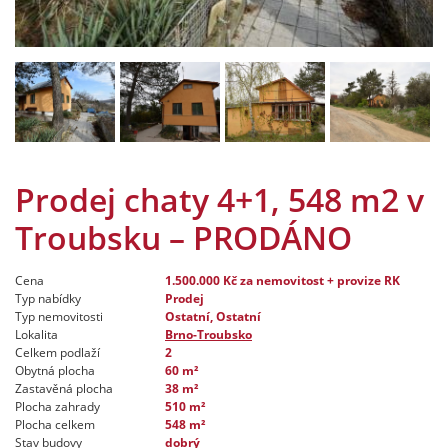
Prodej chaty 4+1, 548 m2 v
Troubsku – PRODÁNO
Cena
1.500.000 Kč
za nemovitost + provize RK
Typ nabídky
Prodej
Typ nemovitosti
Ostatní, Ostatní
Lokalita
Brno-Troubsko
Celkem podlaží
2
Obytná plocha
60 m²
Zastavěná plocha
38 m²
Plocha zahrady
510 m²
Plocha celkem
548 m²
Stav budovy
dobrý