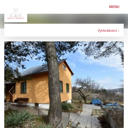
MENU
Vyhledávání ↓
Typ nabídky
Typ nemovitosti
Lokalita
Maximální cena
Kč