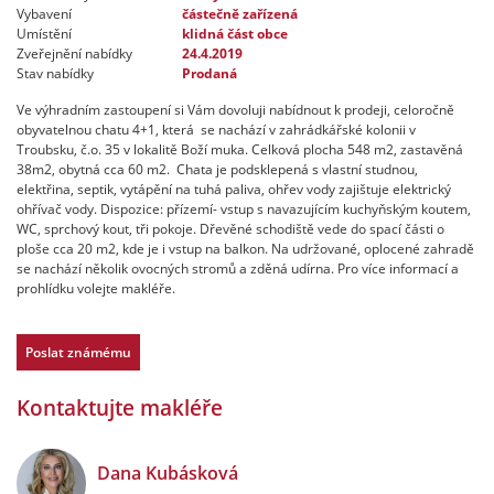
Vybavení
částečně zařízená
Umístění
klidná část obce
Zveřejnění nabídky
24.4.2019
Stav nabídky
Prodaná
Ve výhradním zastoupení si Vám dovoluji nabídnout k prodeji, celoročně
obyvatelnou chatu 4+1, která se nachází v zahrádkářské kolonii v
Troubsku, č.o. 35 v lokalitě Boží muka. Celková plocha 548 m2, zastavěná
38m2, obytná cca 60 m2. Chata je podsklepená s vlastní studnou,
elektřina, septik, vytápění na tuhá paliva, ohřev vody zajištuje elektrický
ohřívač vody. Dispozice: přízemí- vstup s navazujícím kuchyňským koutem,
WC, sprchový kout, tři pokoje. Dřevěné schodiště vede do spací části o
ploše cca 20 m2, kde je i vstup na balkon. Na udržované, oplocené zahradě
se nachází několik ovocných stromů a zděná udírna. Pro více informací a
prohlídku volejte makléře.
Poslat známému
Kontaktujte makléře
Dana Kubásková