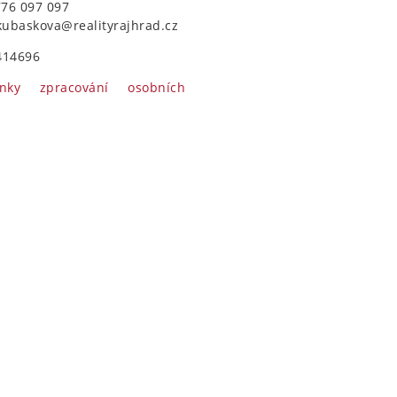
776 097 097
kubaskova@realityrajhrad.cz
414696
nky zpracování osobních