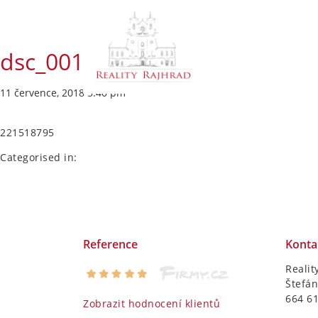
dsc_0013
11 července, 2018 5:40 pm
221518795
Categorised in:
Reference
Konta
Realit
Štefán
664 6
Zobrazit hodnocení klientů