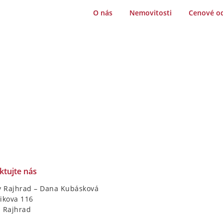
O nás
Nemovitosti
Cenové o
ktujte nás
y Rajhrad – Dana Kubásková
ikova 116
1 Rajhrad