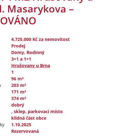
l. Masarykova –
VOVÁNO
4.725.000 Kč
za nemovitost
Prodej
Domy, Rodinný
3+1 a 1+1
Hrušovany u Brna
1
96 m²
a
203 m²
171 m²
374 m²
dobrý
, sklep, parkovací místo
klidná část obce
ky
1.10.2025
Rezervovaná