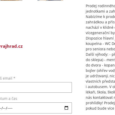
Prodej rodinnéh
jednotkami a za
Nabízíme k prod
zahrádkou a přís
nachází v klidné 
vícegenerační by
Dispozice hlavní 
koupelna - WC Dr
rajhrad.cz
pro seniora nebo
Další výhody: - p
do sklepa) - men
do dvora - kopaná
bojler (ohřev vo
je udržovaný, ni
š email *
vlastních předst
i autobusem. V o
lékaři, škola, šk
nás kontaktovat 
tum a čas
prohlídky! Prodej
pokud bude více