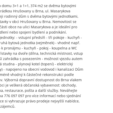
o domu 3+1 a 1+1, 374 m2 se dvěma bytovými
hrádkou Hrušovany u Brna, ul. Masarykova
eji rodinný dům s dvěma bytovými jednotkami,
tavky v obci Hrušovany u Brna. Nemovitost se
části obce na ulici Masarykova a je ideální pro
dlení nebo spojení bydlení a podnikání.
jednotky: - vstupní předsíň - tři pokoje - kuchyň -
uhá bytová jednotka (vejměnek) - vhodné např.
 k pronájmu - kuchyň - pokoj - koupelna a WC
řístavky na dvoře (dílna, technická místnost, vstup
ší zahrádka s posezením - možnost vjezdu autem
 studna - plynový kotel (topení) - elektrický
dy) - napojeno na obecní vodovod i kanalizaci Dům
cméně vhodný k částečné rekonstrukci podle
av. Výborná dopravní dostupnost do Brna vlakem
bci je veškerá občanská vybavenost: obchody,
olka, restaurace, pošta a další služby. Neváhejte
na 776 097 097 pro více informací nebo sjednání
ce si vyhrazuje právo prodeje nejvyšší nabídce,
 zájemců.