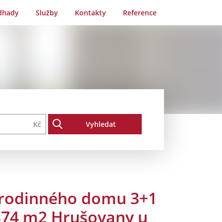
dhady
Služby
Kontakty
Reference
Kč
 rodinného domu 3+1
 374 m2 Hrušovany u