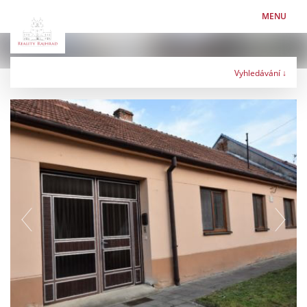
MENU
Vyhledávání ↓
Typ nabídky
Typ nemovitosti
Lokalita
Maximální cena
Kč