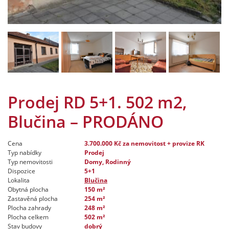
Prodej RD 5+1. 502 m2,
Blučina – PRODÁNO
Cena
3.700.000 Kč
za nemovitost + provize RK
Typ nabídky
Prodej
Typ nemovitosti
Domy, Rodinný
Dispozice
5+1
Lokalita
Blučina
Obytná plocha
150 m²
Zastavěná plocha
254 m²
Plocha zahrady
248 m²
Plocha celkem
502 m²
Stav budovy
dobrý