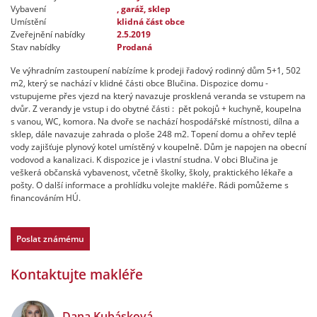
Vybavení
, garáž, sklep
Umístění
klidná část obce
Zveřejnění nabídky
2.5.2019
Stav nabídky
Prodaná
Ve výhradním zastoupení nabízíme k prodeji řadový rodinný dům 5+1, 502
m2, který se nachází v klidné části obce Blučina. Dispozice domu -
vstupujeme přes vjezd na který navazuje prosklená veranda se vstupem na
dvůr. Z verandy je vstup i do obytné části : pět pokojů + kuchyně, koupelna
s vanou, WC, komora. Na dvoře se nachází hospodářské místnosti, dílna a
sklep, dále navazuje zahrada o ploše 248 m2. Topení domu a ohřev teplé
vody zajišťuje plynový kotel umístěný v koupelně. Dům je napojen na obecní
vodovod a kanalizaci. K dispozice je i vlastní studna. V obci Blučina je
veškerá občanská vybavenost, včetně školky, školy, praktického lékaře a
pošty. O další informace a prohlídku volejte makléře. Rádi pomůžeme s
financováním HÚ.
Poslat známému
Kontaktujte makléře
Dana Kubásková