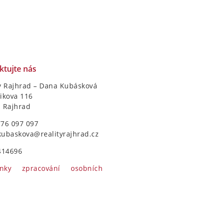
ktujte nás
y Rajhrad – Dana Kubásková
ikova 116
1 Rajhrad
776 097 097
kubaskova@realityrajhrad.cz
414696
nky zpracování osobních