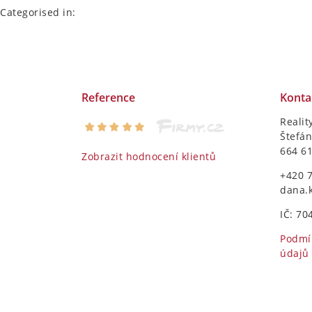
Categorised in:
Reference
Konta
Realit
Štefán
664 6
Zobrazit hodnocení klientů
+420 
dana.
IČ: 70
Podmí
údajů