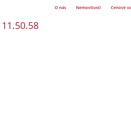
O nás
Nemovitosti
Cenové o
 11.50.58