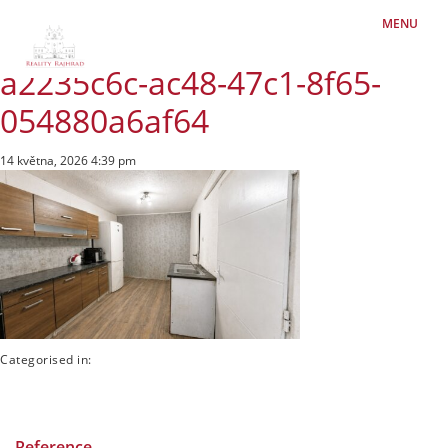
MENU
a2235c6c-ac48-47c1-8f65-
054880a6af64
14 května, 2026 4:39 pm
Categorised in:
Reference