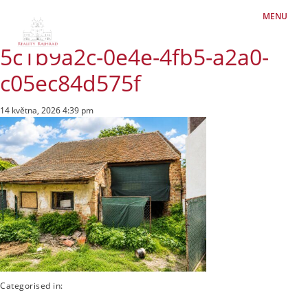
MENU
5c1b9a2c-0e4e-4fb5-a2a0-
c05ec84d575f
14 května, 2026 4:39 pm
Categorised in: