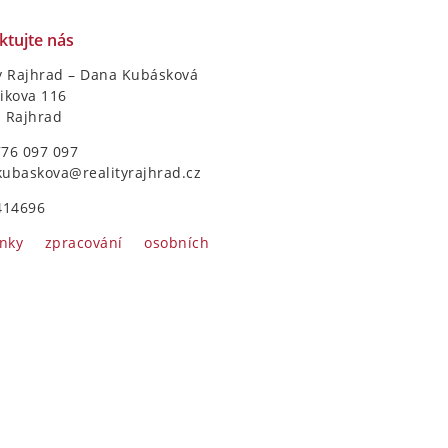
ktujte nás
y Rajhrad – Dana Kubásková
ikova 116
1 Rajhrad
776 097 097
kubaskova@realityrajhrad.cz
414696
nky zpracování osobních