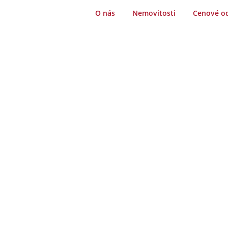
O nás
Nemovitosti
Cenové o