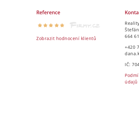
Reference
Konta
Realit
Štefán
664 6
Zobrazit hodnocení klientů
+420 
dana.
IČ: 70
Podmí
údajů