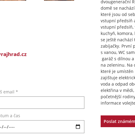
dvougenerační RD
domě se nachází 
které jsou od se
vstupní předsíň 
vstupní předsíň,
kuchyň, komora,
se ještě nachází 
zabíjačky. První 
s vanou, WC samo
rajhrad.cz
garáž s dílnou a
na zeleninu. Na
které je umístěn
zajištuje elektric
voda a odpad obe
elektřina v mědi
š email *
početnější rodiny
informace volej
tum a čas
Poslat známé