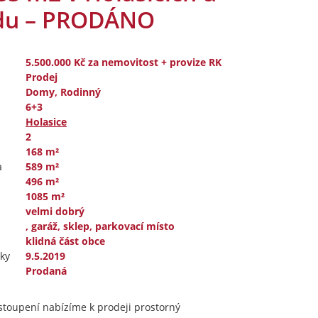
du – PRODÁNO
5.500.000 Kč
za nemovitost + provize RK
Prodej
Domy, Rodinný
6+3
Holasice
2
168 m²
a
589 m²
496 m²
1085 m²
velmi dobrý
, garáž, sklep, parkovací místo
klidná část obce
ky
9.5.2019
Prodaná
toupení nabízíme k prodeji prostorný