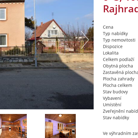
Rajhra
Cena
Typ nabídky
Typ nemovitosti
Dispozice
Lokalita
Celkem podlaží
Obytná plocha
Zastavěná ploch
Plocha zahrady
Plocha celkem
Stav budovy
Vybavení
Umístění
Zveřejnění nabíd
Stav nabídky
Ve výhradním zas