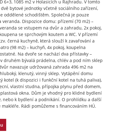
 6+3, 1085 m2 v Holasicích u Rajhradu. V tomto
dvě bytové jednotky včetně sociálního zařízení,
be oddělené schodištěm. Společná je pouze
a veranda. Dispozice domu: přízemí (70 m2) –
 veranda se vstupem na dvůr a zahradu, 2x pokoj,
 koupena se sprchovým koutem a WC. V přízemí
tzv. černá kuchyně, která slouží k zavařování a
patro (98 m2) – kuchyň, 4x pokoj, koupelna
statné. Na dvoře se nachází dva přístavky –
 v druhém bývalá prádelna, chlév a pod ním sklep
 dvůr navazuje udržovaná zahrada 496 m2 na
 hluboký, klenutý, vinný sklep. Vytápění domu
ký kotel (k dispozici i funkční kotel na tuhá paliva),
cní, vlastní studna, přípojka plynu před domem,
, plastová okna. Dům je vhodný pro klidné bydlení
, nebo k bydlení a podnikání. O prohlídku a další
te makléře. Rádi pomůžeme s financováním HÚ.
mu