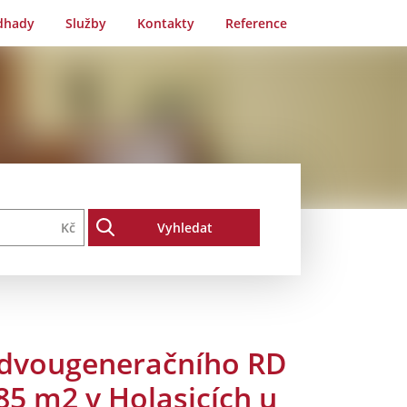
dhady
Služby
Kontakty
Reference
Kč
 dvougeneračního RD
85 m2 v Holasicích u