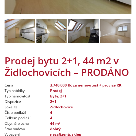
Prodej bytu 2+1, 44 m2 v
Židlochovicích – PRODÁNO
Cena
3.740.000 Kč
za nemovitost + provize RK
Typ nabídky
Prodej
Typ nemovitosti
Byty, 2+1
Dispozice
2+1
Lokalita
Židlochovice
Číslo podlaží
4
Celkem podlaží
4
Obytná plocha
44 m²
Stav budovy
dobrý
Vybavení
nezařízená, sklep