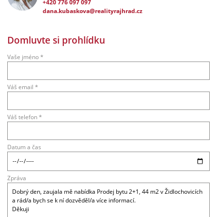
+420 776 097 097
dana.kubaskova@realityrajhrad.cz
Domluvte si prohlídku
Vaše jméno *
Váš email *
Váš telefon *
Datum a čas
Zpráva