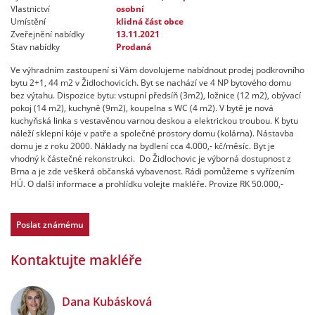
Vlastnictví
osobní
Umístění
klidná část obce
Zveřejnění nabídky
13.11.2021
Stav nabídky
Prodaná
Ve výhradním zastoupení si Vám dovolujeme nabídnout prodej podkrovního
bytu 2+1, 44 m2 v Židlochovicích. Byt se nachází ve 4 NP bytového domu
bez výtahu. Dispozice bytu: vstupní předsíň (3m2), ložnice (12 m2), obývací
pokoj (14 m2), kuchyně (9m2), koupelna s WC (4 m2). V bytě je nová
kuchyňská linka s vestavěnou varnou deskou a elektrickou troubou. K bytu
náleží sklepní kóje v patře a společné prostory domu (kolárna). Nástavba
domu je z roku 2000. Náklady na bydlení cca 4.000,- kč/měsíc. Byt je
vhodný k částečné rekonstrukci. Do Židlochovic je výborná dostupnost z
Brna a je zde veškerá občanská vybavenost. Rádi pomůžeme s vyřízením
HÚ. O další informace a prohlídku volejte makléře. Provize RK 50.000,-
Poslat známému
Kontaktujte makléře
Dana Kubásková