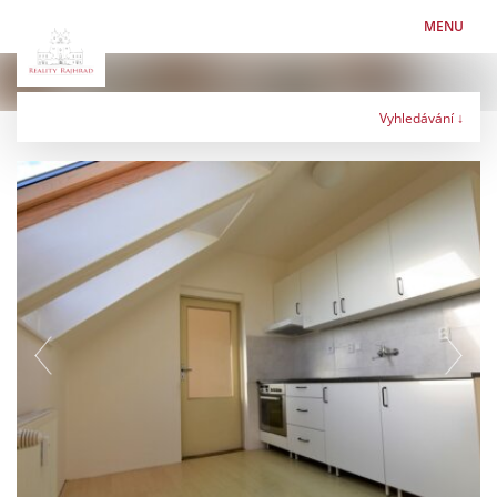
MENU
Vyhledávání ↓
Typ nabídky
Typ nemovitosti
Lokalita
Maximální cena
Kč