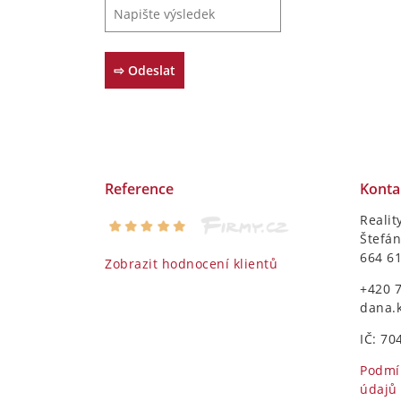
Reference
Konta
Realit
Štefán
664 6
Zobrazit hodnocení klientů
+420 
dana.
IČ: 70
Podmí
údajů