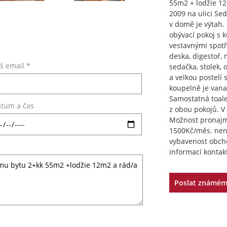
55m2 + lodžie 12
2009 na ulici Sed
v domě je výtah. 
obývací pokoj s 
vestavnými spotře
deska, digestoř, 
š email *
sedačka, stolek,
a velkou postelí 
koupelně je vana
Samostatná toale
tum a čas
z obou pokojů. V 
Možnost pronajm
1500Kč/měs. není
vybavenost obchod
informací kontak
Poslat známé