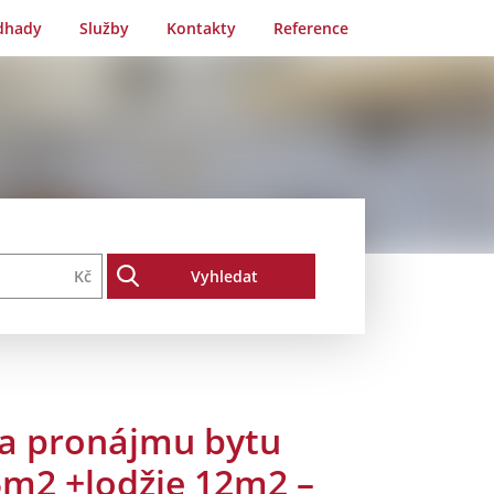
dhady
Služby
Kontakty
Reference
Kč
a pronájmu bytu
5m2 +lodžie 12m2 –