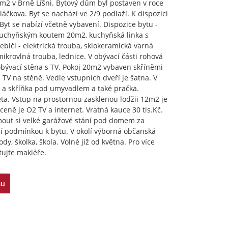
m2 v Brně Líšni. Bytový dům byl postaven v roce
láčkova. Byt se nachází ve 2/9 podlaží. K dispozici
Byt se nabízí včetně vybavení. Dispozice bytu -
kuchyňským koutem 20m2, kuchyňská linka s
biči - elektrická trouba, sklokeramická varná
mikrovlná trouba, lednice. V obývací části rohová
 obývací stěna s TV. Pokoj 20m2 vybaven skříněmi
s TV na stěně. Vedle vstupních dveří je šatna. V
 a skříňka pod umyvadlem a také pračka.
ta. Vstup na prostornou zasklenou lodžii 12m2 je
ceně je O2 TV a internet. Vratná kauce 30 tis.Kč.
out si velké garážové stání pod domem za
 podmínkou k bytu. V okolí výborná občanská
y, školka, škola. Volné již od května. Pro více
tujte makléře.
mu