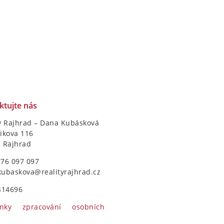
ktujte nás
y Rajhrad – Dana Kubásková
ikova 116
1 Rajhrad
776 097 097
kubaskova@realityrajhrad.cz
414696
nky zpracování osobních