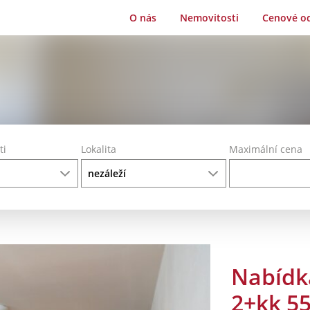
O nás
Nemovitosti
Cenové o
ti
Lokalita
Maximální cena
Nabídk
2+kk 5