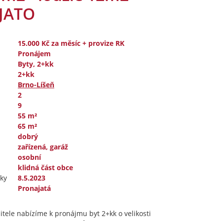
JATO
15.000 Kč
za měsíc + provize RK
Pronájem
Byty, 2+kk
2+kk
Brno-Líšeň
2
9
55 m²
65 m²
dobrý
zařízená, garáž
osobní
klidná část obce
ky
8.5.2023
Pronajatá
itele nabízíme k pronájmu byt 2+kk o velikosti