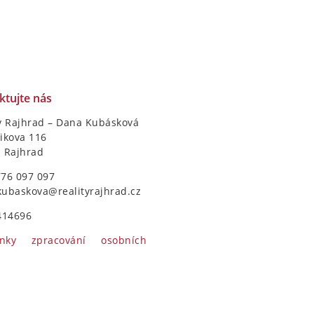
ktujte nás
y Rajhrad – Dana Kubásková
ikova 116
1 Rajhrad
776 097 097
kubaskova@realityrajhrad.cz
414696
nky zpracování osobních