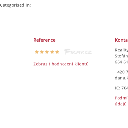
Categorised in:
Reference
Konta
Realit
Štefán
664 6
Zobrazit hodnocení klientů
+420 
dana.
IČ: 70
Podmí
údajů