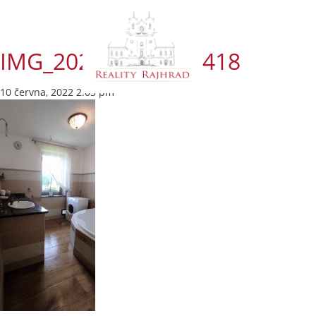
IMG_20220601_134418
10 června, 2022 2:03 pm