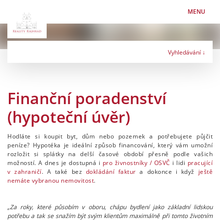
MENU
Vyhledávání ↓
Typ nabídky
Finanční poradenství
Typ nemovitosti
(hypoteční úvěr)
Lokalita
Hodláte si koupit byt, dům nebo pozemek a potřebujete půjčit
peníze? Hypotéka je ideální způsob financování, který vám umožní
rozložit si splátky na delší časové období přesně podle vašich
Maximální cena
možností. A dnes je dostupná i
pro živnostníky / OSVČ
i lidi
pracující
Kč
v zahraničí
. A také bez
dokládání faktur
a dokonce i když
ještě
nemáte vybranou nemovitost
.
„
Za roky, které působím v oboru, chápu bydlení jako základní lidskou
potřebu a tak se snažím být svým klientům maximálně při tomto životním