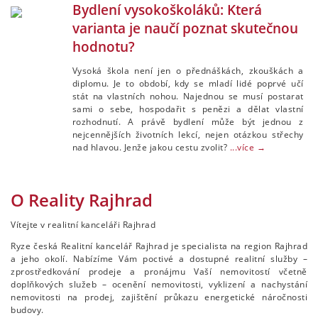
Bydlení vysokoškoláků: Která
varianta je naučí poznat skutečnou
hodnotu?
Vysoká škola není jen o přednáškách, zkouškách a
diplomu. Je to období, kdy se mladí lidé poprvé učí
stát na vlastních nohou. Najednou se musí postarat
sami o sebe, hospodařit s penězi a dělat vlastní
rozhodnutí. A právě bydlení může být jednou z
nejcennějších životních lekcí, nejen otázkou střechy
nad hlavou. Jenže jakou cestu zvolit?
...více →
O Reality Rajhrad
Vítejte v realitní kanceláři Rajhrad
Ryze česká Realitní kancelář Rajhrad je specialista na region Rajhrad
a jeho okolí. Nabízíme Vám poctivé a dostupné realitní služby –
zprostředkování prodeje a pronájmu Vaší nemovitostí včetně
doplňkových služeb – ocenění nemovitosti, vyklizení a nachystání
nemovitosti na prodej, zajištění průkazu energetické náročnosti
budovy.