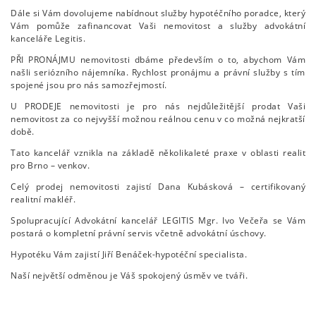
Dále si Vám dovolujeme nabídnout služby hypotéčního poradce, který
Vám pomůže zafinancovat Vaši nemovitost a služby advokátní
kanceláře Legitis.
PŘI PRONÁJMU nemovitosti dbáme především o to, abychom Vám
našli seriózního nájemníka. Rychlost pronájmu a právní služby s tím
spojené jsou pro nás samozřejmostí.
U PRODEJE nemovitosti je pro nás nejdůležitější prodat Vaši
nemovitost za co nejvyšší možnou reálnou cenu v co možná nejkratší
době.
Tato kancelář vznikla na základě několikaleté praxe v oblasti realit
pro Brno – venkov.
Celý prodej nemovitosti zajistí Dana Kubásková – certifikovaný
realitní makléř.
Spolupracující Advokátní kancelář LEGITIS Mgr. Ivo Večeřa se Vám
postará o kompletní právní servis včetně advokátní úschovy.
Hypotéku Vám zajistí Jiří Benáček-hypotéční specialista.
Naší největší odměnou je Váš spokojený úsměv ve tváři.