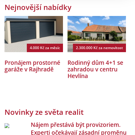
Nejnovější nabídky
Typ nemovitosti
Lokalita
Maximální cena
4.000 Kč
za měsíc
2.300.000 Kč
za nemovitost
Kč
Pronájem prostorné
Rodinný dům 4+1 se
P
garáže v Rajhradě
zahradou v centru
H
Hevlína
Novinky ze světa realit
Nájem přestává být provizoriem.
Experti očekávají zásadní proměnu