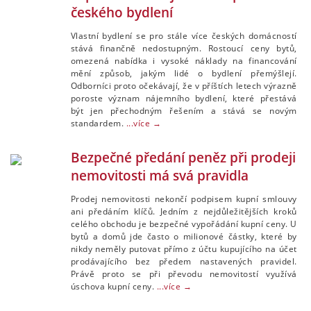
českého bydlení
Vlastní bydlení se pro stále více českých domácností
stává finančně nedostupným. Rostoucí ceny bytů,
omezená nabídka i vysoké náklady na financování
mění způsob, jakým lidé o bydlení přemýšlejí.
Odborníci proto očekávají, že v příštích letech výrazně
poroste význam nájemního bydlení, které přestává
být jen přechodným řešením a stává se novým
standardem.
...více →
Bezpečné předání peněz při prodeji
nemovitosti má svá pravidla
Prodej nemovitosti nekončí podpisem kupní smlouvy
ani předáním klíčů. Jedním z nejdůležitějších kroků
celého obchodu je bezpečné vypořádání kupní ceny. U
bytů a domů jde často o milionové částky, které by
nikdy neměly putovat přímo z účtu kupujícího na účet
prodávajícího bez předem nastavených pravidel.
Právě proto se při převodu nemovitostí využívá
úschova kupní ceny.
...více →